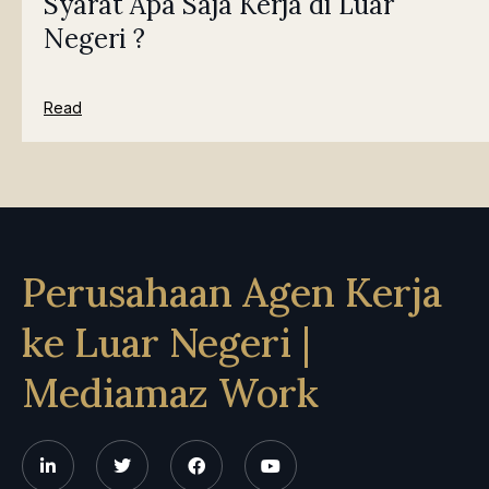
Syarat Apa Saja Kerja di Luar
Negeri ?
Read
Perusahaan Agen Kerja
ke Luar Negeri |
Mediamaz Work